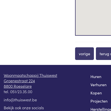
vorige
terug 
Woonmaatschappij Thuiswest
Huren
Groenestraat 224
Verhuren
8800 Roeselare
tel.
051/23.35.00
Kopen
info@thuiswest.be
Projecten
Bekijk ook onze socials
Herstelling