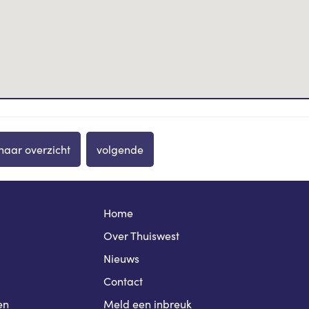
naar overzicht
volgende
Home
Over Thuiswest
Nieuws
Contact
en
Meld een inbreuk