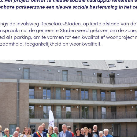
nbare parkeerzone een nieuwe sociale bestemming in het c
 langs de invalsweg Roeselare-Staden, op korte afstand van de 
menspraak met de gemeente Staden werd gekozen om de zone,
ed als parking, om te vormen tot een kwalitatief woonproject
zaamheid, toegankelijkheid en woonkwaliteit.