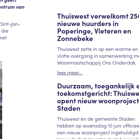
entrum van
Thuiswest verwelkomt 25
nieuwe huurders in
Sint-Jan-
Poperinge, Vleteren en
 die
Zonnebeke
 met
Thuiswest zette in op een warme en
vlotte overgang in samenwerking m
Woonmaatschappij Ons Onderdak.
lees meer...
Duurzaam, toegankelijk 
toekomstgericht: Thuiswe
opent nieuw woonproject
Staden
Thuiswest en de gemeente Staden
hebben op woensdag 10 juni officiee
een nieuw woonproject ingehuldigd
langs de Sint-Jansstraat. Het project