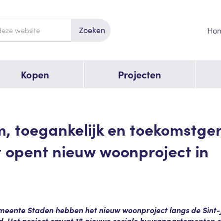
Zoeken
Ho
Kopen
Projecten
 toegankelijk en toekomstger
 opent nieuw woonproject in
meente Staden hebben het nieuw woonproject langs de Sint-
gd. Het project omvat 18 nieuwe sociale huurappartementen 