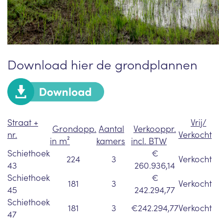
Download h
ier de grondplannen
Straat +
Vrij/
Grondopp.
Aantal
Verkooppr.
nr.
Verkocht
in m²
kamers
incl. BTW
Schiethoek
€
224
3
Verkocht
43
260.936,14
Schiethoek
€
181
3
Verkocht
45
242.294,77
Schiethoek
181
3
€242.294,77
Verkocht
47