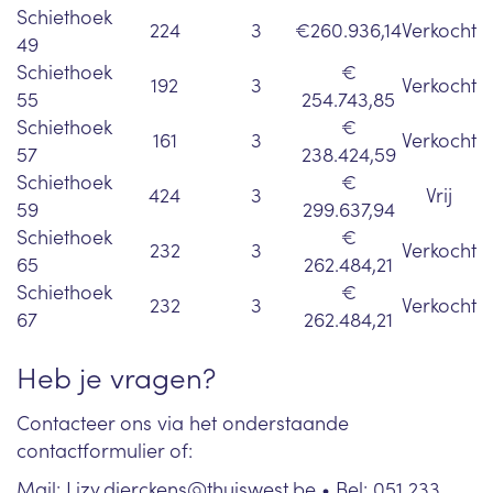
Schiethoek
224
3
€260.936,14
Verkocht
49
Schiethoek
€
192
3
Verkocht
55
254.743,85
Schiethoek
€
161
3
Verkocht
57
238.424,59
Schiethoek
€
424
3
Vrij
59
299.637,94
Schiethoek
€
232
3
Verkocht
65
262.484,21
Schiethoek
€
232
3
Verkocht
67
262.484,21
Heb je vragen?
Contacteer ons via het onderstaande
contactformulier of:
Mail:
Lizy.dierckens@thuiswest.be
• Bel: 051 233